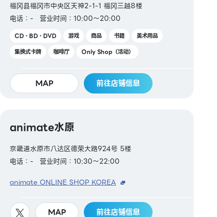
福冈县福冈市中央区天神2-1-1 福冈三越8楼
电话：-
营业时间：10:00～20:00
CD・BD・DVD
游戏
商品
书籍
美术用品
集换式卡牌
咖啡厅
Only Shop（活动）
MAP
前往店铺信息
animate水原
京畿道水原市八达区德荣大路924号 5楼
电话：-
营业时间：10:30～22:00
animate ONLINE SHOP KOREA
MAP
前往店铺信息