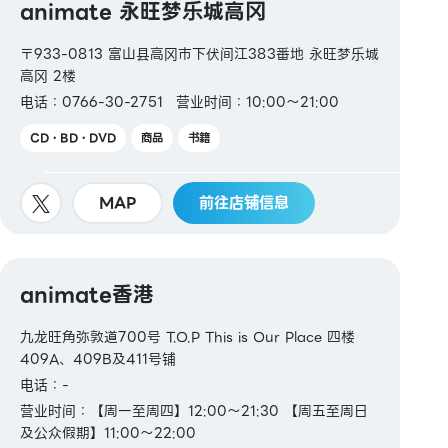
animate 永旺梦乐城高冈
〒933-0813 富山县高冈市下伏间江383番地 永旺梦乐城
高冈 2楼
电话：0766-30-2751
营业时间：10:00～21:00
CD・BD・DVD
商品
书籍
MAP
前往店铺信息
animate香港
九龙旺角弥敦道700号 T.O.P This is Our Place 四楼
409A、409B及411号铺
电话：-
营业时间：【周一至周四】12:00～21:30 【周五至周日
及公众假期】11:00～22:00