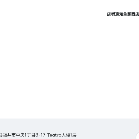
店铺
通知
主题商
县福井市中央1丁目8-17 Teatro大楼1层