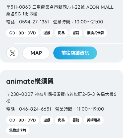
〒511-0863 三重縣桑名市新西方1-22號 AEON MALL
桑名SC 1街 3樓
電話：0594-27-1361
營業時間：10:00～21:00
CD・BD・DVD
遊戲
商品
書籍
集換式卡牌
MAP
前往店鋪資訊
animate橫須賀
〒238-0007 神奈川縣橫須賀市若松町2-5-3 矢島大樓6
樓
電話：046-824-6651
營業時間：11:00～19:00
CD・BD・DVD
遊戲
商品
書籍
美術用品
集換式卡牌