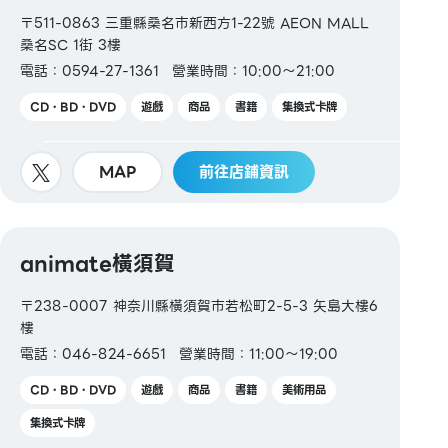
〒511-0863 三重縣桑名市新西方1-22號 AEON MALL
桑名SC 1街 3樓
電話：0594-27-1361
營業時間：10:00～21:00
CD・BD・DVD
遊戲
商品
書籍
集換式卡牌
MAP
前往店鋪資訊
animate橫須賀
〒238-0007 神奈川縣橫須賀市若松町2-5-3 矢島大樓6
樓
電話：046-824-6651
營業時間：11:00～19:00
CD・BD・DVD
遊戲
商品
書籍
美術用品
集換式卡牌