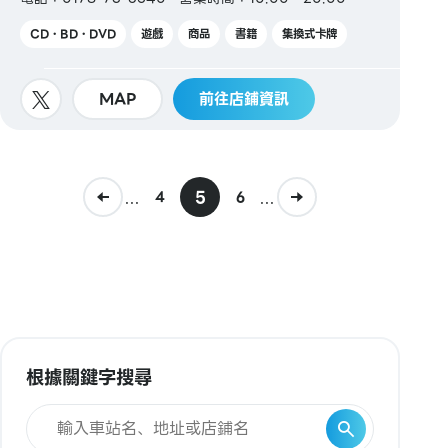
CD・BD・DVD
遊戲
商品
書籍
集換式卡牌
MAP
前往店鋪資訊
...
5
...
4
6
根據關鍵字搜尋