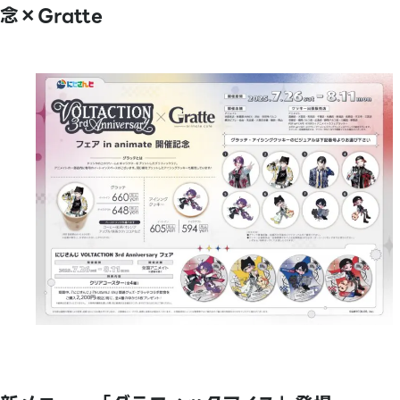
念×Gratte