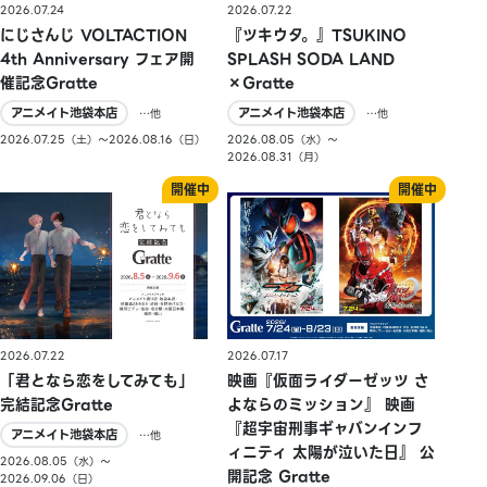
2026.07.24
2026.07.22
にじさんじ VOLTACTION
『ツキウタ。』TSUKINO
4th Anniversary フェア開
SPLASH SODA LAND
催記念Gratte
×Gratte
アニメイト池袋本店
アニメイト池袋本店
…他
…他
2026.07.25（土）〜2026.08.16（日）
2026.08.05（水）〜
2026.08.31（月）
2026.07.22
2026.07.17
「君となら恋をしてみても」
映画『仮面ライダーゼッツ さ
完結記念Gratte
よならのミッション』 映画
『超宇宙刑事ギャバンインフ
アニメイト池袋本店
…他
ィニティ 太陽が泣いた日』 公
2026.08.05（水）〜
開記念 Gratte
2026.09.06（日）