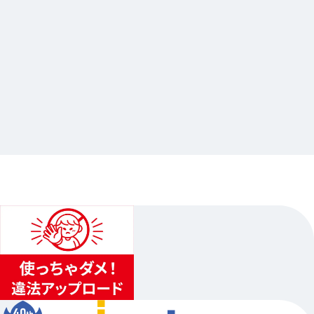
2026.07.23
Starry☆Sky 陽日直獅 Starlit Anniversary
連動企画グラッテ
…他
アニメイト池袋本店
2026.08.11（祝）〜2026.08.30（日）
1
...
2
3