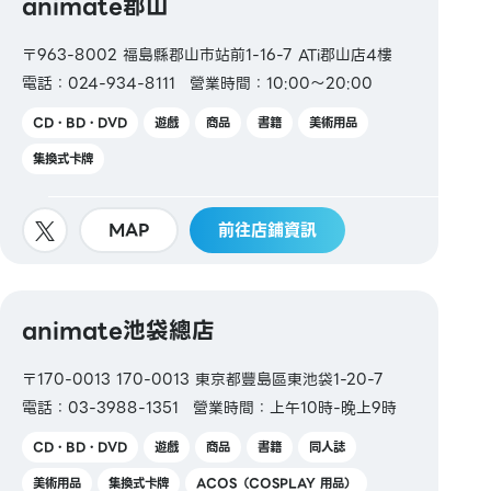
animate郡山
〒963-8002 福島縣郡山市站前1-16-7 ATi郡山店4樓
電話：024-934-8111
營業時間：10:00～20:00
CD・BD・DVD
遊戲
商品
書籍
美術用品
集換式卡牌
MAP
前往店鋪資訊
animate池袋總店
〒170-0013 170-0013 東京都豐島區東池袋1-20-7
電話：03-3988-1351
營業時間：上午10時-晚上9時
CD・BD・DVD
遊戲
商品
書籍
同人誌
美術用品
集換式卡牌
ACOS（COSPLAY 用品）