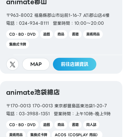
animate郡山
〒963-8002 福島縣郡山市站前1-16-7 ATi郡山店4樓
電話：024-934-8111
營業時間：10:00～20:00
CD・BD・DVD
遊戲
商品
書籍
美術用品
集換式卡牌
MAP
前往店鋪資訊
animate池袋總店
〒170-0013 170-0013 東京都豐島區東池袋1-20-7
電話：03-3988-1351
營業時間：上午10時-晚上9時
CD・BD・DVD
遊戲
商品
書籍
同人誌
美術用品
集換式卡牌
ACOS（COSPLAY 用品）