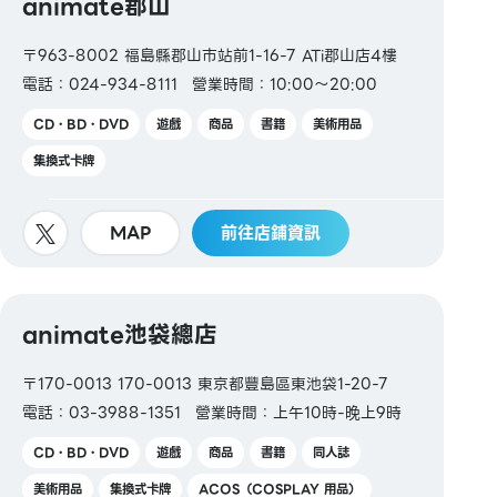
animate郡山
〒963-8002 福島縣郡山市站前1-16-7 ATi郡山店4樓
電話：024-934-8111
營業時間：10:00～20:00
CD・BD・DVD
遊戲
商品
書籍
美術用品
集換式卡牌
MAP
前往店鋪資訊
animate池袋總店
〒170-0013 170-0013 東京都豐島區東池袋1-20-7
電話：03-3988-1351
營業時間：上午10時-晚上9時
CD・BD・DVD
遊戲
商品
書籍
同人誌
美術用品
集換式卡牌
ACOS（COSPLAY 用品）