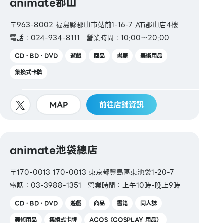
animate郡山
〒963-8002 福島縣郡山市站前1-16-7 ATi郡山店4樓
電話：024-934-8111
營業時間：10:00～20:00
CD・BD・DVD
遊戲
商品
書籍
美術用品
集換式卡牌
MAP
前往店鋪資訊
animate池袋總店
〒170-0013 170-0013 東京都豐島區東池袋1-20-7
電話：03-3988-1351
營業時間：上午10時-晚上9時
CD・BD・DVD
遊戲
商品
書籍
同人誌
美術用品
集換式卡牌
ACOS（COSPLAY 用品）