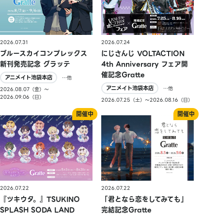
2026.07.31
2026.07.24
ブルースカイコンプレックス
にじさんじ VOLTACTION
新刊発売記念 グラッテ
4th Anniversary フェア開
催記念Gratte
アニメイト池袋本店
…他
アニメイト池袋本店
…他
2026.08.07（金）〜
2026.09.06（日）
2026.07.25（土）〜2026.08.16（日）
2026.07.22
2026.07.22
『ツキウタ。』TSUKINO
「君となら恋をしてみても」
SPLASH SODA LAND
完結記念Gratte