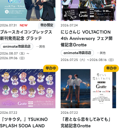
2026.07.31
2026.07.24
ブルースカイコンプレックス
にじさんじ VOLTACTION
新刊発売記念 グラッテ
4th Anniversary フェア開
催記念Gratte
animate池袋总店
…其他
animate池袋总店
…其他
2026.08.07（五）〜
2026.09.06（日）
2026.07.25（六）〜2026.08.16（日）
2026.07.22
2026.07.22
『ツキウタ。』TSUKINO
「君となら恋をしてみても」
SPLASH SODA LAND
完結記念Gratte