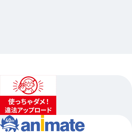
2026.07.22
「君となら恋をしてみても」完結記念Gratte
…其他
animate池袋总店
2026.08.05（三）〜2026.09.06（日）
1
...
2
3