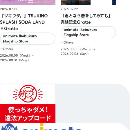
2026.07.22
2026.07.22
『ツキウタ。』TSUKINO
「君となら恋をしてみても」
SPLASH SODA LAND
完結記念Gratte
×Gratte
animate Ikebukuro
Flagship Store
animate Ikebukuro
Flagship Store
…Others
…Others
2026.08.05（Wed.）〜
2026.09.06（Sun.）
2026.08.05（Wed.）〜
2026.08.31（Mon.）