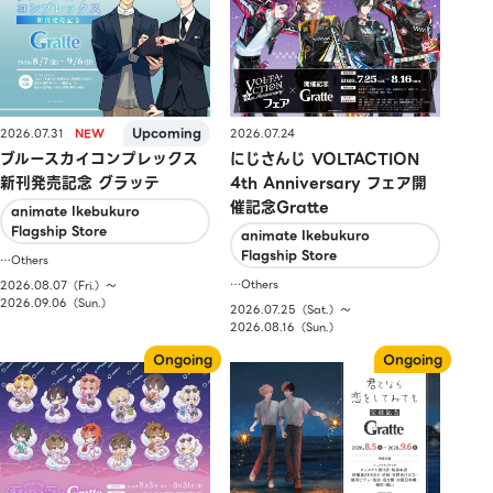
2026.07.31
2026.07.24
ブルースカイコンプレックス
にじさんじ VOLTACTION
新刊発売記念 グラッテ
4th Anniversary フェア開
催記念Gratte
animate Ikebukuro
Flagship Store
animate Ikebukuro
Flagship Store
…Others
…Others
2026.08.07（Fri.）〜
2026.09.06（Sun.）
2026.07.25（Sat.）〜
2026.08.16（Sun.）