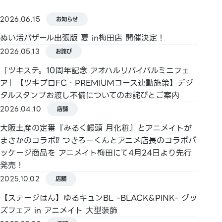
2026.06.15
お知らせ
【クレジットカード】
ぬい活バザール出張版 夏 in梅田店 開催決定！
2026.05.13
お詫び
Master／VISA／JCB／AMERICAN EXPRESS／
Diners ／銀聯／Discover／TS CUBIC／楽天カード／
「ツキステ。10周年記念 アオハルリバイバルミニフェ
au PAY プリペイドカード／LINE payカード
ア」【ツキプロFC・PREMIUMコース連動施策】デジ
タルスタンプお渡し不備についてのお詫びとご案内
2026.04.10
店舗
大阪土産の定番『みるく饅頭 月化粧』とアニメイトが
【電子マネー】
まさかのコラボ⁉ つきろーくんとアニメ店長のコラボパ
ッケージ商品を アニメイト梅田にて4月24日より先行
QUICPay／楽天Edy
発売！
2025.10.02
店舗
【ステージはん】ゆるキュンBL -BLACK&PINK- グッ
【交通系電子マネー】
ズフェア in アニメイト 大型装飾