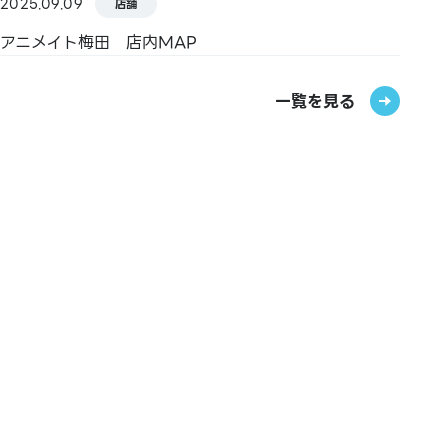
2025.09.09
店舗
Kitaca／Suica／PASMO／TOICA／manaca／
アニメイト梅田 店内MAP
ICOCA／SUGOCA／nimoca／はやかけん
一覧を見る
【ギフトカード・商品券】
JCBギフトカード
【その他】
図書券・図書カード・図書カードNEXT
※Sポイントの付与・利用につきましては対象外となり
ます。