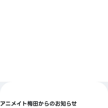
@animateumeda
決済方法
【バーコード決済】
アニメイトペイ／PayPay／ウィーチャットペイ／
もっと見る
Jcoin Pay／d払い／ Alipay／楽天Pay
【Smart Code】
atone(アトネ)／ ANA Pay／JALPay／au PAY／
BNPJ Pay
pring（プリン)／メルペイ／LINE Pay／銀行Pay／ゆ
うちょPay／FamiPay／GLN Pay など
アニメイト梅田からのお知らせ