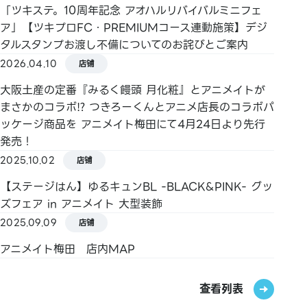
Kitaca / Suica / PASMO / TOICA / manaca /
「ツキステ。10周年記念 アオハルリバイバルミニフェ
ICOCA / SUGOCA / nimoca / Hayakaken
ア」【ツキプロFC・PREMIUMコース連動施策】デジ
タルスタンプお渡し不備についてのお詫びとご案内
【礼品卡・商品券】
2026.04.10
店铺
JCB礼品卡
大阪土産の定番『みるく饅頭 月化粧』とアニメイトが
【其他】
まさかのコラボ⁉ つきろーくんとアニメ店長のコラボパ
图书券・图书卡・图书卡NEXT
ッケージ商品を アニメイト梅田にて4月24日より先行
発売！
2025.10.02
店铺
【ステージはん】ゆるキュンBL -BLACK&PINK- グッ
ズフェア in アニメイト 大型装飾
2025.09.09
店铺
アニメイト梅田 店内MAP
查看列表