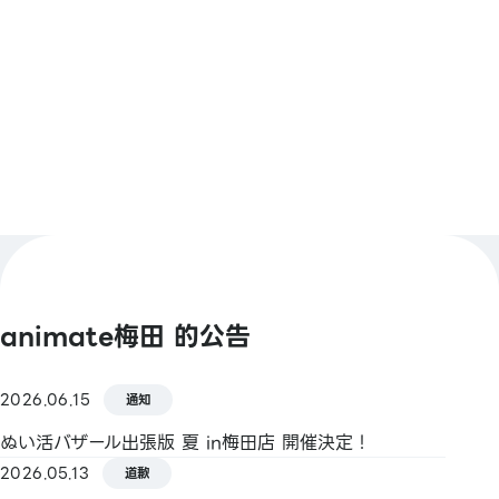
animate Pay / 支付宝 / PayPay / 微信支付 / Jcoin
Pay / d支付 / 乐天Pay
查看更多
【Smart Code】
atone / ANA Pay / JAL Pay / au PAY / BNPJ
Pay
pring / Merpay / LINE Pay / 银行Pay / 日本邮政银
行Pay / FamiPay / GLN Pay 等
【信用卡】
Master / VISA / JCB / 美国运通 / 大来卡 / 银联 /
Discover / TS CUBIC / 乐天卡 / au PAY 预付卡 /
animate梅田 的公告
LINE Pay卡
【电子货币】
2026.06.15
通知
QUICPay / 乐天Edy
ぬい活バザール出張版 夏 in梅田店 開催決定！
2026.05.13
【交通系电子货币】
道歉