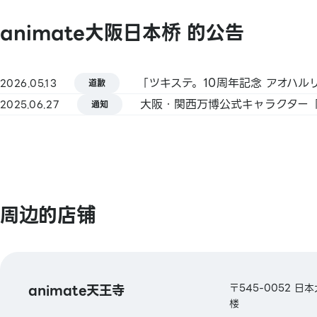
查看更多
animate大阪日本桥 的公告
【Smart Code】
atone / ANA Pay / JALPay / au PAY / 
Pay
2026.05.13
pring / Merpay / 银行支付 / 日本邮政银行
道歉
FamiPay / GLN Pay 等
2025.06.27
通知
【信用卡】
Master / VISA / JCB / AMERICAN EXPRE
Diners / 银联 / Discover / TS CUBIC / 乐
au PAY 预付卡
周边的店铺
【电子货币】
QUICPay / 乐天Edy
【交通系电子货币】
animate天王寺
〒545-0052 日
Kitaca / Suica / PASMO / TOICA / man
楼