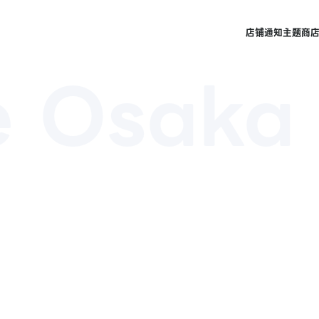
店铺
通知
主题商
e Osaka