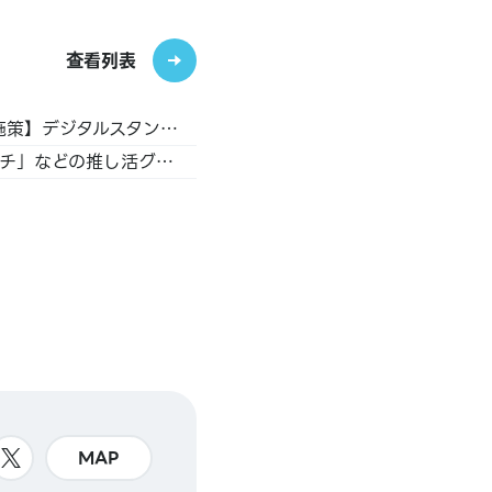
查看列表
「ツキステ。10周年記念 アオハルリバイバルミニフェア」【ツキプロFC・PREMIUMコース連動施策】デジタルスタンプお渡し不備についてのお詫びとご案内
大阪・関西万博公式キャラクター「ミャクミャク」デザインの、 「缶バッジカバー」や「ぬいポーチ」などの推し活グッズが登場！ 6月28日より順次、アニメイト一部店舗で発売！
MAP