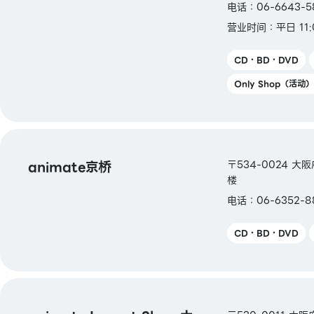
ICOCA / SUGOCA / nimoca / Hayakake
电话：06-6643-5
营业时间：平日 11:
【礼品卡・商品券】
JCB礼品卡 / 大阪市优质商品券2023（仅限
CD・BD・DVD
有效期至2024年5月31日）
Only Shop（活动）
【图书券・图书卡NEXT】
【免税服务】可
animate京桥
〒534-0024 大
楼
电话：06-6352-
CD・BD・DVD