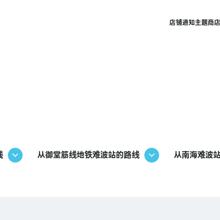
店铺
通知
主题商
线
从御堂筋线地铁难波站的路线
从南海难波