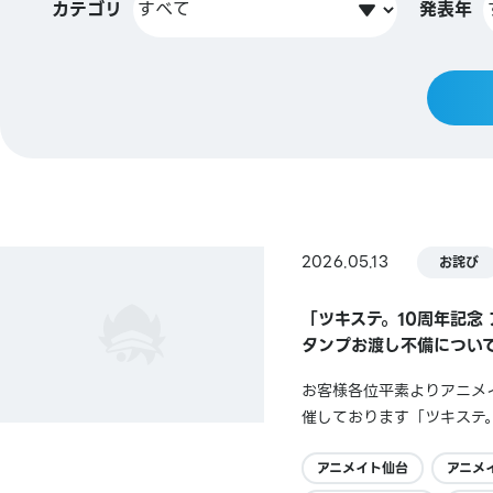
カテゴリ
発表年
2026.05.13
お詫び
「ツキステ。10周年記念
タンプお渡し不備につい
お客様各位平素よりアニメイ
催しております「ツキステ
た方へ【ツキステ。10周
ました。お客様には多大なる
アニメイト仙台
アニメ