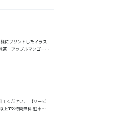
同様にプリントしたイラス
抹茶・アップルマンゴーそ
利用ください。 【サービ
円以上で3時間無料 駐車サ
階インフォメーションに駐