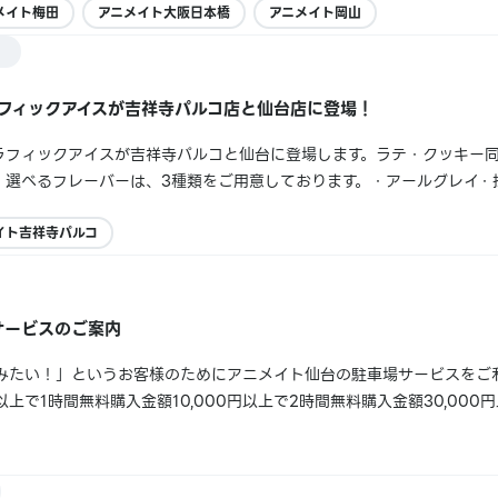
メイト梅田
アニメイト大阪日本橋
アニメイト岡山
グラフィックアイスが吉祥寺パルコ店と仙台店に登場！
りグラフィックアイスが吉祥寺パルコと仙台に登場します。ラテ・クッキー
。選べるフレーバーは、3種類をご用意しております。・アールグレイ・
店舗情報よりご確認ください。※一部コラボのみの提供となります
イト吉祥寺パルコ
サービスのご案内
みたい！」というお客様のためにアニメイト仙台の駐車場サービスをご
以上で1時間無料購入金額10,000円以上で2時間無料購入金額30,000
す！ ■ご利用方法■アニメイト仙台での購入レシートをイービーンズ1