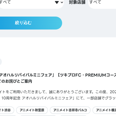
対象店舗
絞り込む
 アオハルリバイバルミニフェア」【ツキプロFC・PREMIUMコ
てのお詫びとご案内
トをご利用いただきまして、誠にありがとうございます。この度、2026
。10周年記念 アオハルリバイバルミニフェア」にて、一部店舗でグラ
年記念 アオハルリバイバルミニフェアデジタルスタンプ】がお渡しでき
ご迷惑をおかけしましたこと、...
イト渋谷
アニメイト秋葉原
アニメイト吉祥寺パルコ
アニメイト横