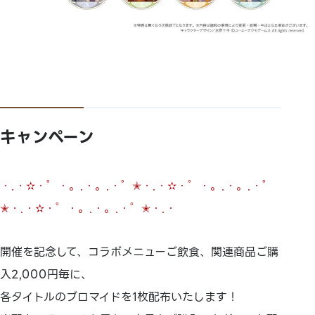
キャンペーン
・.・✫・゜・。.・。.・゜✭・.・✫・゜・。.・。.・゜
✭・.・✫・゜・。.・。.・゜✭・.・
開催を記念して、コラボメニューご飲食、関連商品ご購
入2,000円毎に、
各タイトルのブロマイドを1枚配布いたします！