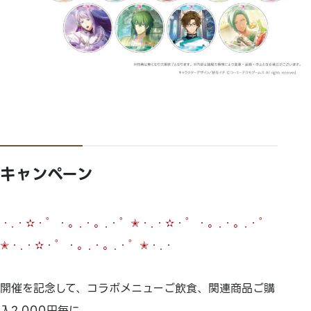
キャンペーン
・.・✫・゜・。.・。.・゜✭・.・✫・゜・。.・。.・゜
✭・.・✫・゜・。.・。.・゜✭・.・
開催を記念して、コラボメニューご飲食、関連商品ご購
入2,000円毎に、