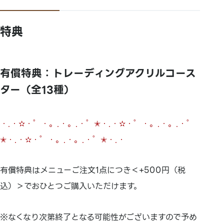
特典
有償特典：トレーディングアクリルコース
ター（全13種）
・.・✫・゜・。.・。.・゜✭・.・✫・゜・。.・。.・゜
✭・.・✫・゜・。.・。.・゜✭・.・
有償特典はメニューご注文1点につき＜+500円（税
込）＞でおひとつご購入いただけます。
※なくなり次第終了となる可能性がございますので予め