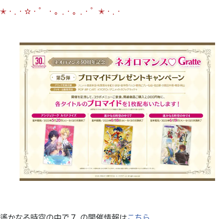
✭・.・✫・゜・。.・。.・゜✭・.・
遙かなる時空の中で７ の開催情報は
こちら