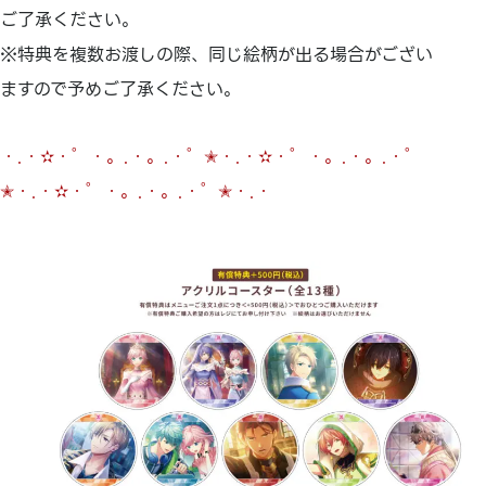
ご了承ください。
※特典を複数お渡しの際、同じ絵柄が出る場合がござい
ますので予めご了承ください。
・.・✫・゜・。.・。.・゜✭・.・✫・゜・。.・。.・゜
✭・.・✫・゜・。.・。.・゜✭・.・