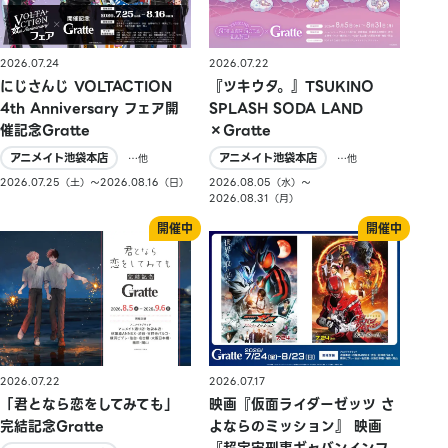
2026.07.24
2026.07.22
にじさんじ VOLTACTION
『ツキウタ。』TSUKINO
4th Anniversary フェア開
SPLASH SODA LAND
催記念Gratte
×Gratte
アニメイト池袋本店
アニメイト池袋本店
…他
…他
2026.07.25（土）〜2026.08.16（日）
2026.08.05（水）〜
2026.08.31（月）
2026.07.22
2026.07.17
「君となら恋をしてみても」
映画『仮面ライダーゼッツ さ
完結記念Gratte
よならのミッション』 映画