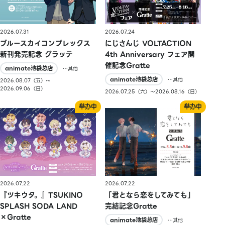
2026.07.31
2026.07.24
ブルースカイコンプレックス
にじさんじ VOLTACTION
新刊発売記念 グラッテ
4th Anniversary フェア開
催記念Gratte
animate池袋总店
…其他
animate池袋总店
…其他
2026.08.07（五）〜
2026.09.06（日）
2026.07.25（六）〜2026.08.16（日）
2026.07.22
2026.07.22
『ツキウタ。』TSUKINO
「君となら恋をしてみても」
SPLASH SODA LAND
完結記念Gratte
×Gratte
animate池袋总店
…其他