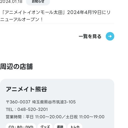
2024.01.18
お知らせ
QUICPay／楽天Edy／WAON／iD
「アニメイトイオンモール太田」2024年4月19日にリ
【交通系電子マネー】
ニューアルオープン！
Kitaca／Suica／PASMO／TOICA／manaca／
ICOCA／SUGOCA／nimoca／はやかけん
一覧を見る
【ギフトカード・商品券】
JCBギフトカード／Visaギフトカード／イオン商品券
周辺の店舗
【図書券・図書カードNEXT】
アニメイト熊谷
〒360-0037 埼玉県熊谷市筑波3-105
TEL：048-520-3201
営業時間：平日 11:00～20:00／土日祝 11:00～19:00
CD・BD・DVD
グッズ
書籍
トレカ