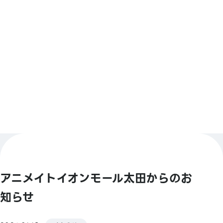
決済方法
【バーコード決済】
アニメイトペイ／Alipay／PayPay／ウィーチャットペ
もっと見る
イ／Jcoin Pay／d払い／楽天Pay／OTACO
【Smart Code】
atone(アトネ)／ ANA Pay／JALPay／au PAY／
BNPJ Pay
pring（プリン)／メルペイ／銀行Pay／ゆうちょPay／
FamiPay／GLN Pay など
【クレジットカード】
Master／VISA／JCB／AMERICAN EXPRESS／
アニメイトイオンモール太田からのお
Diners ／銀聯／Discover／TS CUBIC／楽天カード／
au PAY プリペイドカード
知らせ
【電子マネー】