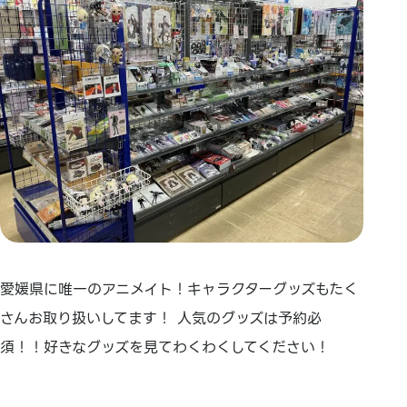
愛媛県に唯一のアニメイト！キャラクターグッズもたく
さんお取り扱いしてます！ 人気のグッズは予約必
須！！好きなグッズを見てわくわくしてください！