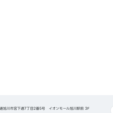
チャット
PAY／
ょPay
SS／
楽天カード
ード／
イ
北海道旭川市宮下通7丁目2番5号 イオンモール旭川駅前 3F