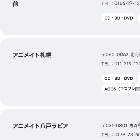
オンカード
前
TEL：0166-27-1
【電子マネー】
CD・BD・DVD
QUICPay／楽天Edy／
WAON／iD
【交通系電子マネー】
Kitaca／Suica／PASMO／TOICA／mana
アニメイト札幌
〒060-0062 
ICOCA／SUGOCA／nimoca／はやかけん
TEL：011-219-12
【ギフトカード・商品券】
CD・BD・DVD
JCBギフトカード／
イオン商品券
ACOS（コスプレ用
【図書券・図書カードNEXT】
アニメイト八戸ラピア
〒031-0801 青
TEL：0178-73-6