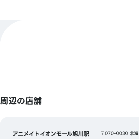
店舗公式X
@animatekushiro
【バーコード決済】
決済方法
アニメイトペイ／Alipay／PayPay／ウィー
ペイ／Jcoin Pay／d払い／楽天Pay
もっと見る
【Smart Code】
atone(アトネ)／ ANA Pay／JALPay／au 
BNPJ Pay
pring（プリン)／メルペイ／銀行Pay／ゆうち
／FamiPay／GLN Pay など
周辺の店舗
【クレジットカード】
Master／VISA／JCB／AMERICAN EXPRE
Diners ／銀聯／Discover／TS CUBIC／
アニメイトイオンモール旭川駅
／au PAY プリペイドカード／LINE payカ
〒070-0030 