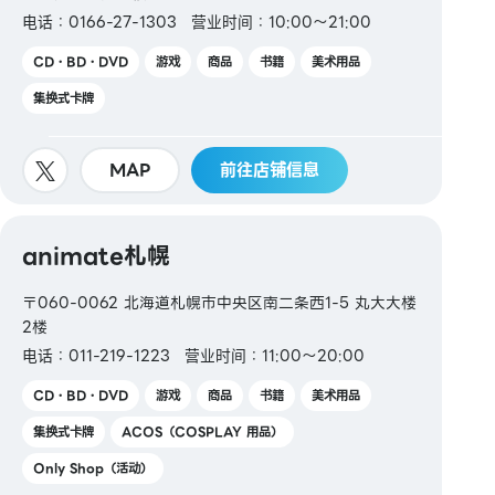
【礼品卡・商品券】
电话：0166-27-1303
营业时间：10:00～21:00
JCB礼品卡 /
Aeon商品券
CD・BD・DVD
游戏
商品
书籍
美术用品
【图书券・图书卡NEXT】
集换式卡牌
MAP
前往店铺信息
animate札幌
〒060-0062 北海道札幌市中央区南二条西1-5 丸大大楼
2楼
电话：011-219-1223
营业时间：11:00～20:00
CD・BD・DVD
游戏
商品
书籍
美术用品
集换式卡牌
ACOS（COSPLAY 用品）
Only Shop（活动）