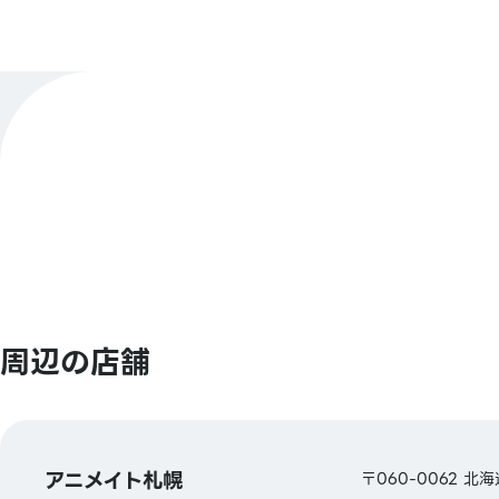
店舗公式X
@animateashkw
【バーコード決済】
決済方法
アニメイトペイ／Alipay／PayPay／ウィー
ペイ／Jcoin Pay／d払い／楽天Pay
もっと見る
【Smart Code】
atone(アトネ)／ ANA Pay／JALPay／au 
BNPJ Pay
pring（プリン)／メルペイ／銀行Pay／ゆうち
／FamiPay／GLN Pay など
周辺の店舗
【クレジットカード】
Master／VISA／JCB／AMERICAN EXPRE
Diners ／銀聯／Discover／TS CUBIC／
アニメイト札幌
／au PAY プリペイドカード／イオンカード
〒060-0062 