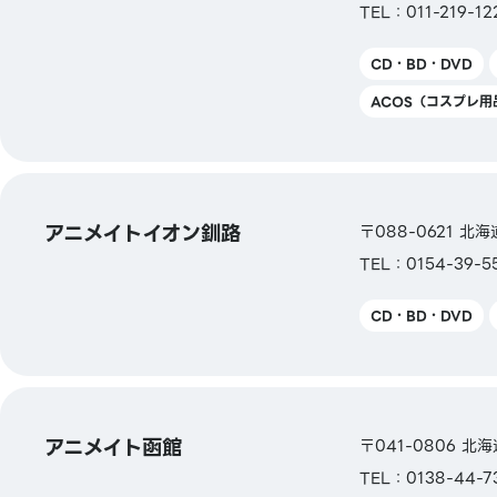
TEL：011-219-12
【電子マネー】
QUICPay／楽天Edy／WAON／iD
CD・BD・DVD
ACOS（コスプレ用
【交通系電子マネー】
Kitaca／Suica／PASMO／TOICA／mana
ICOCA／SUGOCA／nimoca／はやかけん
アニメイトイオン釧路
〒088-0621 北
【ギフトカード・商品券】
イオン商品券、マイカル商品券、ダイエー商品
TEL：0154-39-5
VJAギフトカード、JCBギフトカード、UCギ
ード、三菱UFJニコスギフトカード、NICOS
CD・BD・DVD
ード、DCギフトカード、ダイナースロイヤル
ク、AMEXギフトカード
【その他】
アニメイト函館
〒041-0806 
図書券・図書カード・図書カードNEXT
TEL：0138-44-7