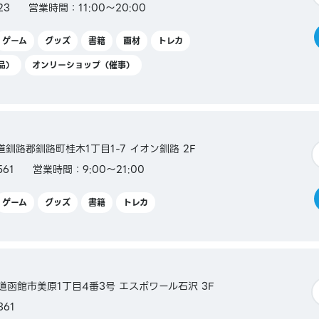
23
営業時間：11:00～20:00
ゲーム
グッズ
書籍
画材
トレカ
品）
オンリーショップ（催事）
ca／
海道釧路郡釧路町桂木1丁目1-7 イオン釧路 2F
券、
561
営業時間：9:00～21:00
フトカ
ギフトカ
ゲーム
グッズ
書籍
トレカ
チェッ
北海道函館市美原1丁目4番3号 エスポワール石沢 3F
361