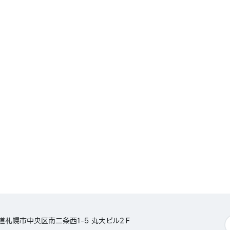
チャット
PAY／
ょPay
SS／
楽天カード
 など
北海道札幌市中央区南二条西1-5 丸大ビル2Ｆ