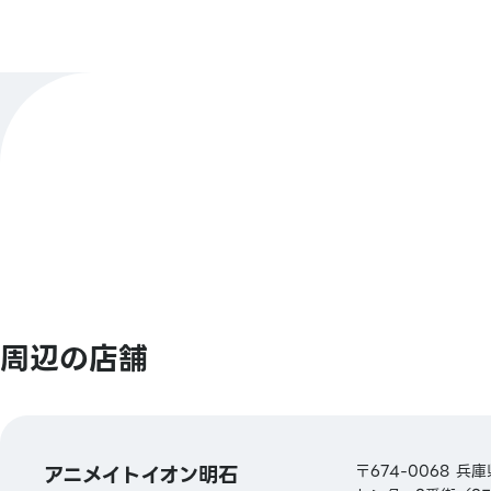
店舗公式X
@animatehimeji
【バーコード決済】
決済方法
アニメイトペイ／PayPay／ウィーチャット
もっと見る
Jcoin Pay／d払い／ Alipay／楽天Pay
【Smart Code】
atone(アトネ)／ ANA Pay／JALPay／au 
周辺の店舗
PLUS（カシコン銀行）／BNPJ Pay
pring（プリン)／メルペイ／LINE Pay／銀行
ゆうちょPay／FamiPay／GLN Pay など
アニメイトイオン明石
〒674-0068 