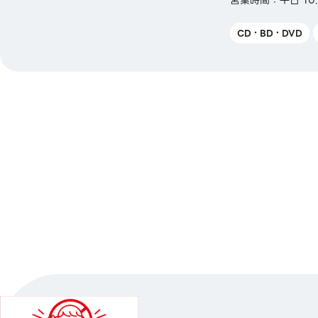
営業時間：平日 10:0
【交通系電子マネー】
CD・BD・DVD
Kitaca／Suica／PASMO／TOICA／mana
ICOCA／SUGOCA／nimoca／はやかけん
【ギフトカード・商品券】
JCBギフトカード
【その他】
図書券・図書カード・図書カードNEXT