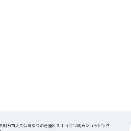
ペイ／
PAY／K
Pay／
兵庫県明石市大久保町ゆりのき通3-3-1 イオン明石ショッピング