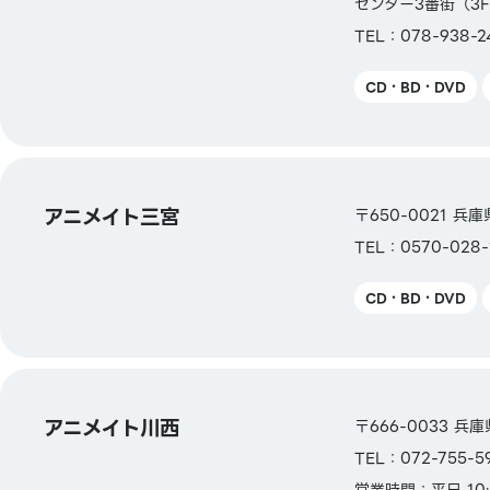
センター3番街（3
TEL：078-938-2
【クレジットカード】
CD・BD・DVD
Master／VISA／JCB／AMERICAN EXPRE
Diners ／銀聯／Discover／TS CUBIC／
／au PAY プリペイドカード／LINE payカ
アニメイト三宮
〒650-0021 
TEL：0570-028-
CD・BD・DVD
【電子マネー】
QUICPay／楽天Edy
アニメイト川西
〒666-0033 兵
TEL：072-755-5