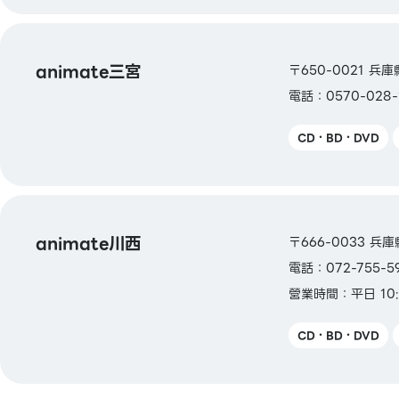
【交通系電子貨幣】
Kitaca / Suica / PASMO / TOICA / ma
ICOCA / SUGOCA / nimoca / Hayaka
animate三宮
〒650-0021 兵庫
電話：0570-028-
【禮品卡・商品券】
JCB禮品卡
CD・BD・DVD
【其他】
圖書券・圖書卡・圖書卡NEXT
animate川西
〒666-0033 兵
電話：072-755-5
營業時間：平日 10:
CD・BD・DVD