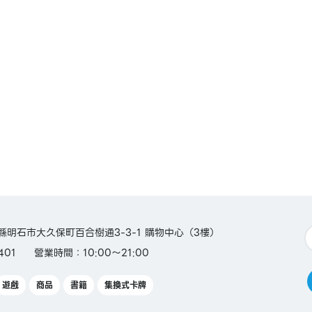
付 /
 K
/ 日本郵
 / 銀聯
AY 預付
兵庫縣明石市大久保町百合樹通3-3-1 購物中心（3樓）
401
營業時間：10:00～21:00
遊戲
商品
書籍
集換式卡牌