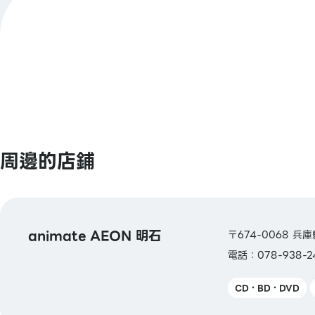
【條碼支付】
支付方式
animate Pay / 支付寶 / PayPay / 微信支
Jcoin Pay / d支付 / 樂天Pay
查看更多
【Smart Code】
atone / ANA Pay / JAL Pay / au PAY /
PLUS（開泰銀行） / BNPJ Pay
pring / Merpay / LINE Pay / 銀行Pay 
政銀行Pay / FamiPay / GLN Pay 等
周邊的店鋪
【信用卡】
Master / VISA / JCB / 美國運通 / 大來卡
/ Discover / TS CUBIC / 樂天卡 / au P
animate AEON 明石
卡 / LINE Pay卡
〒674-0068 
電話：078-938-2
【電子貨幣】
QUICPay / 樂天Edy
CD・BD・DVD