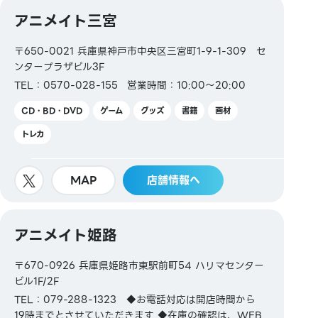
アニメイト三宮
【電子マネー】
〒650-0021 兵庫県神戸市中央区三宮町1-9-1-309 セ
QUICPay／楽天Edy／WAON／iD
ンタープラザビル3F
TEL：0570-028-155
営業時間：10:00～20:00
【交通系電子マネー】
CD・BD・DVD
ゲーム
グッズ
書籍
画材
Kitaca／Suica／PASMO／TOICA／manaca／
トレカ
ICOCA／SUGOCA／nimoca／はやかけん
MAP
店舗情報へ
【ギフトカード・商品券】
JCBギフトカード／VJAギフトカード／イオン商品券
アニメイト姫路
【その他】
〒670-0926 兵庫県姫路市東駅前町54 ハリマセンター
ビル1F/2F
図書券・図書カード・図書カードNEXT
TEL：079-288-1323 ◆お電話対応は開店時間から
19時までとさせていただきます ◆在庫の確認は、WEB