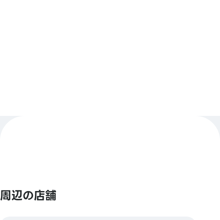
【バーコード決済】
アニメイトペイ／Alipay／PayPay／ウィーチャットペ
もっと見る
イ／Jcoin Pay／d払い／楽天Pay
【Smart Code】
atone(アトネ)／ ANA Pay／JALPay／／au PAY／
BNPJ Pay
pring（プリン)／メルペイ／銀行Pay／ゆうちょPay／
FamiPay／GLN Pay など
【クレジットカード】
Master／VISA／JCB／AMERICAN EXPRESS／
Diners ／銀聯／Discover／TS CUBIC／楽天カード／
周辺の店舗
au PAY プリペイドカード／LINE payカード／イオン
カード