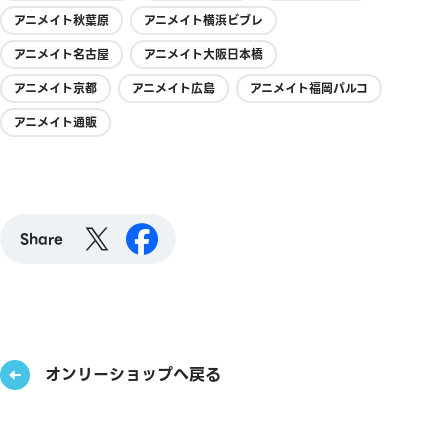
アニメイト秋葉原
アニメイト横浜ビブレ
アニメイト名古屋
アニメイト大阪日本橋
アニメイト京都
アニメイト広島
アニメイト福岡パルコ
アニメイト通販
Share
オンリーショップへ戻る