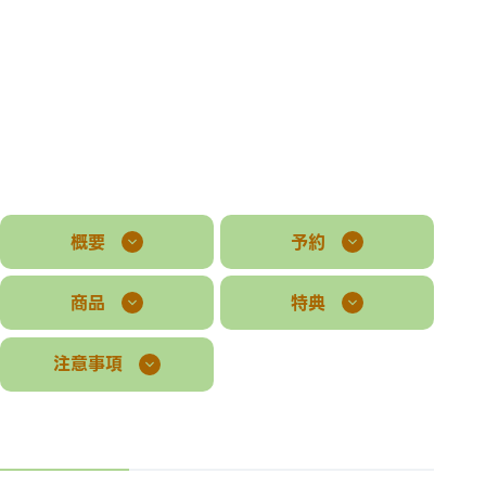
概要
予約
商品
特典
注意事項