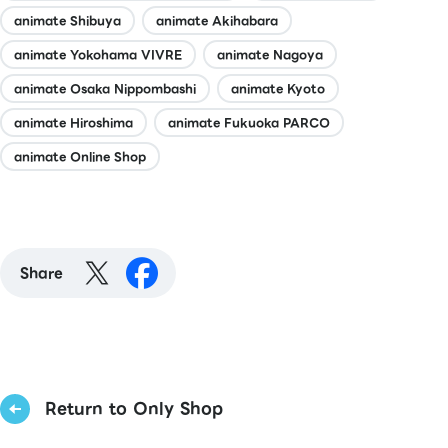
animate Shibuya
animate Akihabara
animate Yokohama VIVRE
animate Nagoya
animate Osaka Nippombashi
animate Kyoto
animate Hiroshima
animate Fukuoka PARCO
animate Online Shop
Share
Return to Only Shop