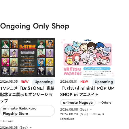
Ongoing Only Shop
2026.08.05
2026.08.01
TVアニメ『Dr.STONE』完結
「いれいすminini」POP UP
記念ミニ展示＆オンリーショ
SHOP in アニメイト
ップ
animate Nagoya
…Others
animate Ikebukuro
2026.08.08（Sat.）〜
Flagship Store
2026.08.23（Sun.）…Other 3
schedules
…Others
2026.08.08（Sat.）〜