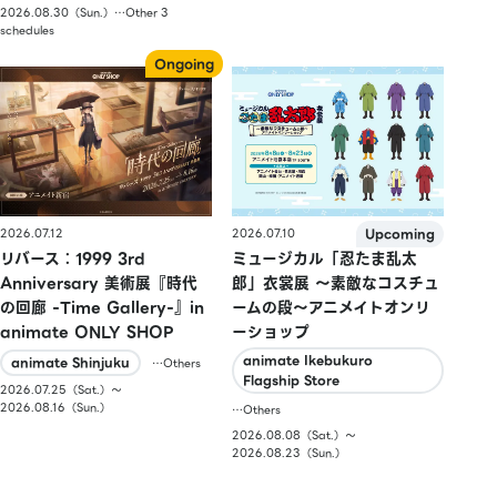
2026.08.30（Sun.）…Other 3
schedules
2026.07.10
2026.07.12
ミュージカル「忍たま乱太
リバース：1999 3rd
郎」衣裳展 ～素敵なコスチュ
Anniversary 美術展『時代
ームの段～アニメイトオンリ
の回廊 -Time Gallery-』in
ーショップ
animate ONLY SHOP
animate Ikebukuro
animate Shinjuku
…Others
Flagship Store
2026.07.25（Sat.）〜
2026.08.16（Sun.）
…Others
2026.08.08（Sat.）〜
2026.08.23（Sun.）