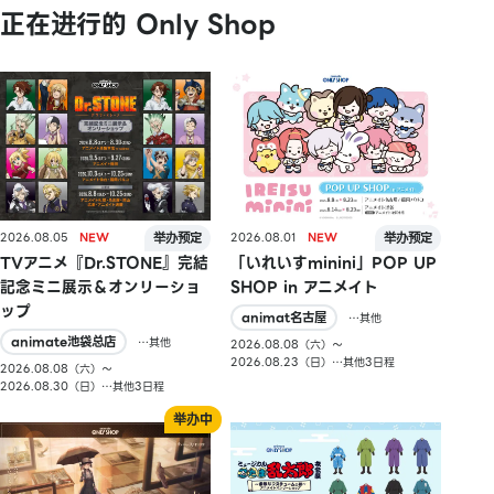
正在进行的 Only Shop
2026.08.05
2026.08.01
TVアニメ『Dr.STONE』完結
「いれいすminini」POP UP
記念ミニ展示＆オンリーショ
SHOP in アニメイト
ップ
animat名古屋
…其他
animate池袋总店
…其他
2026.08.08（六）〜
2026.08.23（日）…其他3日程
2026.08.08（六）〜
2026.08.30（日）…其他3日程