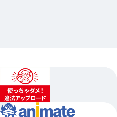
2026.06.11
アニメ「おでかけ子ザメ」in ふぁんたSEA しょ
っぷ
…其他
animate池袋总店
2026.06.13（六）〜2026.07.05（日）
1
...
2
3