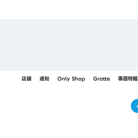
1
...
2
3
店鋪
通知
Only Shop
Gratte
專題特輯