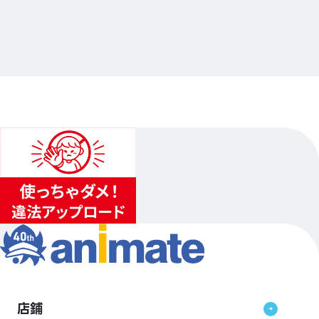
『イナズマイレブン 英雄たちのヴィクトリーロー
ド』オンリーショップ in アニメイト
…其他
animate池袋總店
2026.02.21（六）〜2026.03.15（日）
...
3
...
2
4
店鋪