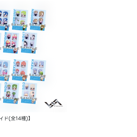
ド(全14種)】