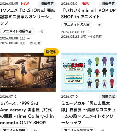
2026.08.05
2026.08.01
TVアニメ『Dr.STONE』完結
「いれいすminini」POP UP
記念ミニ展示＆オンリーショ
SHOP in アニメイト
ップ
アニメイト名古屋
…他
アニメイト池袋本店
…他
2026.08.08（土）〜
2026.08.23（日）…他3日程
2026.08.08（土）〜
2026.08.30（日）…他3日程
2026.07.10
2026.07.12
ミュージカル「忍たま乱太
リバース：1999 3rd
郎」衣裳展 ～素敵なコスチュ
Anniversary 美術展『時代
ームの段～アニメイトオンリ
の回廊 -Time Gallery-』in
ーショップ
animate ONLY SHOP
アニメイト池袋本店
アニメイト新宿
…他
…他