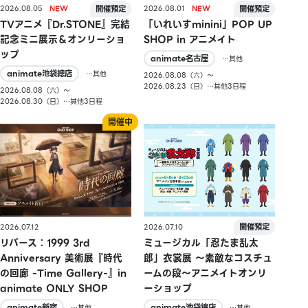
2026.08.05
2026.08.01
TVアニメ『Dr.STONE』完結
「いれいすminini」POP UP
記念ミニ展示＆オンリーショ
SHOP in アニメイト
ップ
animate名古屋
…其他
animate池袋總店
…其他
2026.08.08（六）〜
2026.08.23（日）…其他3日程
2026.08.08（六）〜
2026.08.30（日）…其他3日程
2026.07.10
2026.07.12
ミュージカル「忍たま乱太
リバース：1999 3rd
郎」衣裳展 ～素敵なコスチュ
Anniversary 美術展『時代
ームの段～アニメイトオンリ
の回廊 -Time Gallery-』in
ーショップ
animate ONLY SHOP
animate池袋總店
animate新宿
…其他
…其他