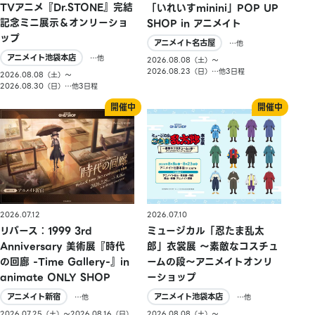
TVアニメ『Dr.STONE』完結
「いれいすminini」POP UP
記念ミニ展示＆オンリーショ
SHOP in アニメイト
ップ
アニメイト名古屋
…他
アニメイト池袋本店
…他
2026.08.08（土）〜
2026.08.23（日）…他3日程
2026.08.08（土）〜
2026.08.30（日）…他3日程
2026.07.10
2026.07.12
ミュージカル「忍たま乱太
リバース：1999 3rd
郎」衣裳展 ～素敵なコスチュ
Anniversary 美術展『時代
ームの段～アニメイトオンリ
の回廊 -Time Gallery-』in
ーショップ
animate ONLY SHOP
アニメイト池袋本店
アニメイト新宿
…他
…他
2026.08.08（土）〜
2026.07.25（土）〜2026.08.16（日）