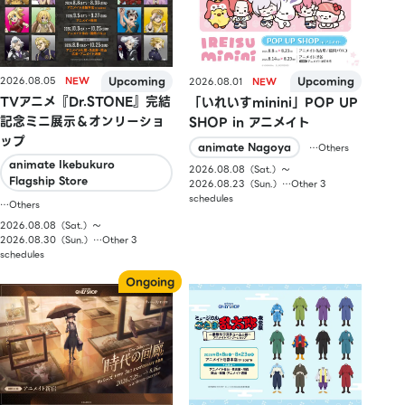
2026.08.05
2026.08.01
TVアニメ『Dr.STONE』完結
「いれいすminini」POP UP
記念ミニ展示＆オンリーショ
SHOP in アニメイト
ップ
animate Nagoya
…Others
animate Ikebukuro
2026.08.08（Sat.）〜
Flagship Store
2026.08.23（Sun.）…Other 3
schedules
…Others
2026.08.08（Sat.）〜
2026.08.30（Sun.）…Other 3
schedules