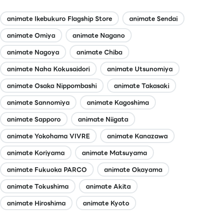
animate Ikebukuro Flagship Store
animate Sendai
animate Omiya
animate Nagano
animate Nagoya
animate Chiba
animate Naha Kokusaidori
animate Utsunomiya
animate Osaka Nippombashi
animate Takasaki
animate Sannomiya
animate Kagoshima
animate Sapporo
animate Niigata
animate Yokohama VIVRE
animate Kanazawa
animate Koriyama
animate Matsuyama
animate Fukuoka PARCO
animate Okayama
animate Tokushima
animate Akita
animate Hiroshima
animate Kyoto