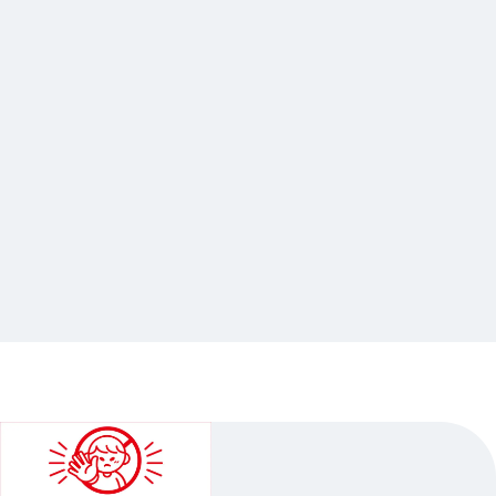
2023.11.23
忍たま乱太郎原画展～アニメ放送30年ありがと
うの段～ in アニメイト
…Others
animate Sendai
2023.10.21（Sat.）〜2023.10.29（Sun.）…Other 14 schedules
1