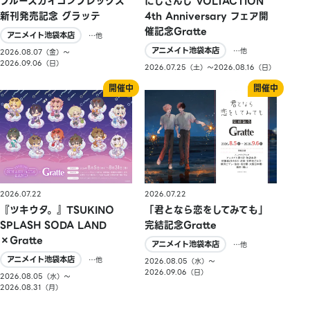
ブルースカイコンプレックス
にじさんじ VOLTACTION
新刊発売記念 グラッテ
4th Anniversary フェア開
催記念Gratte
アニメイト池袋本店
…他
アニメイト池袋本店
…他
2026.08.07（金）〜
2026.09.06（日）
2026.07.25（土）〜2026.08.16（日）
2026.07.22
2026.07.22
『ツキウタ。』TSUKINO
「君となら恋をしてみても」
SPLASH SODA LAND
完結記念Gratte
×Gratte
アニメイト池袋本店
…他
アニメイト池袋本店
…他
2026.08.05（水）〜
2026.09.06（日）
2026.08.05（水）〜
2026.08.31（月）