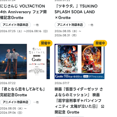
2026.07.24
2026.07.22
にじさんじ VOLTACTION
『ツキウタ。』TSUKINO
4th Anniversary フェア開
SPLASH SODA LAND
催記念Gratte
×Gratte
アニメイト池袋本店
アニメイト池袋本店
…他
…他
2026.07.25（土）〜2026.08.16（日）
2026.08.05（水）〜
2026.08.31（月）
2026.07.22
2026.07.17
「君となら恋をしてみても」
映画『仮面ライダーゼッツ さ
完結記念Gratte
よならのミッション』 映画
『超宇宙刑事ギャバンインフ
アニメイト池袋本店
…他
ィニティ 太陽が泣いた日』 公
2026.08.05（水）〜
開記念 Gratte
2026.09.06（日）