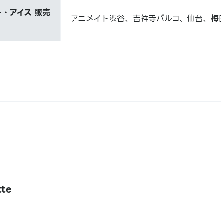
・アイス 販売
アニメイト渋谷、吉祥寺パルコ、仙台、梅
te