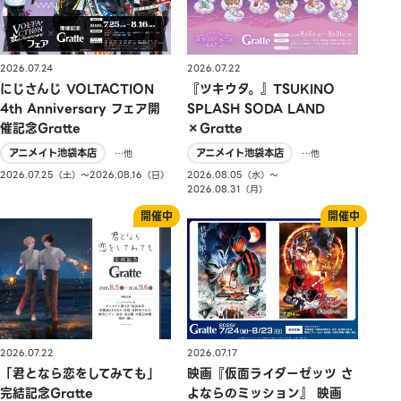
2026.07.24
2026.07.22
にじさんじ VOLTACTION
『ツキウタ。』TSUKINO
4th Anniversary フェア開
SPLASH SODA LAND
催記念Gratte
×Gratte
アニメイト池袋本店
アニメイト池袋本店
…他
…他
2026.07.25（土）〜2026.08.16（日）
2026.08.05（水）〜
2026.08.31（月）
2026.07.22
2026.07.17
「君となら恋をしてみても」
映画『仮面ライダーゼッツ さ
完結記念Gratte
よならのミッション』 映画