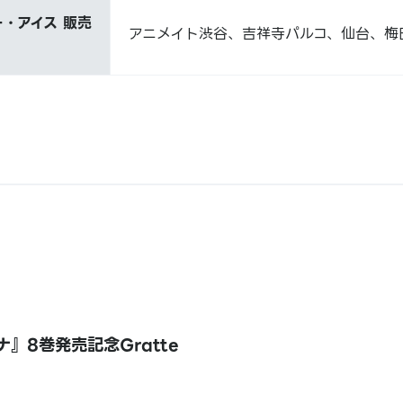
・アイス 販売
アニメイト渋谷、吉祥寺パルコ、仙台、梅
』8巻発売記念Gratte