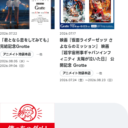
2026.07.22
2026.07.17
「君となら恋をしてみても」
映画『仮面ライダーゼッツ さ
完結記念Gratte
よならのミッション』 映画
『超宇宙刑事ギャバンインフ
アニメイト池袋本店
…他
ィニティ 太陽が泣いた日』 公
2026.08.05（水）〜
開記念 Gratte
2026.09.06（日）
アニメイト池袋本店
…他
2026.07.24（金）〜2026.08.23（日）